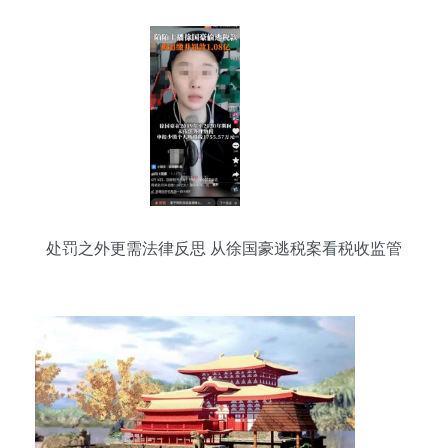
处罚之外更需法律反思 从徐国豪逃税案看税收监管
的漏洞