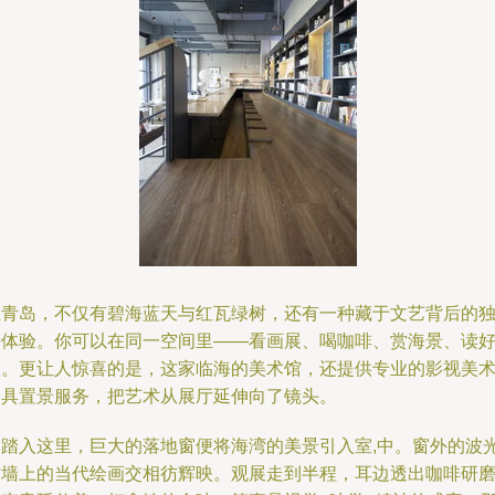
在青岛，不仅有碧海蓝天与红瓦绿树，还有一种藏于文艺背后的
特体验。你可以在同一空间里——看画展、喝咖啡、赏海景、读
书。更让人惊喜的是，这家临海的美术馆，还提供专业的影视美
道具置景服务，把艺术从展厅延伸向了镜头。
一踏入这里，巨大的落地窗便将海湾的美景引入室,中。窗外的波
与墙上的当代绘画交相彷辉映。观展走到半程，耳边透出咖啡研