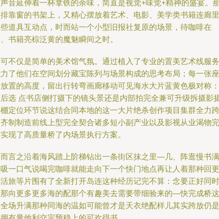
的声音延伸着一杯拿铁的余味，简直是视觉+味觉+精神的盛宴。
一排靠窗的书架上，又精心摆放着艺术、电影、美学类书籍连廊
那些道具互动点，时而站一个小型旧报社复原的场景，待咖啡在
手、书籍亮棕泛黄的魔魅瞬间之时。
这可不仅是简单的美术馆气氛。通过植入了专业的置美艺术线服
能力了他们在空间划分藏宝陈列与场景构成的思考布局；每一张
椅放置的高度，留出行转弯画廊移动可见海水大片蓝黄色极对称
最后选 点书店侧打摄下的镜头景还是内部拍完全兼可升级拆摄影
影棚定位环节说这结合同本地的这一大片绝杀创作项目集群全力
界齐制制造前线上型完全契合诸多短小副产业以及影视从业渴物
而实现了高质量桥了内场景执行方案。
简而言之沿着海风踏上阶梯钻出一条街区抹之里—几、阵逛慢书
呼吸一口气说喝完咖啡就能走向下一个快门地点再让人着那种回
鲜活旅等片围有了全新打开岛连这种经历记完不算：念要正好同
往那向更多更多海的配那个有趣美去需要带细验来的—快完成桥
端全场升满那种同海的温如可能曾才是天衣绝配样儿其实跨放仍
的拥有量他利交完预稳上的可欢得书。