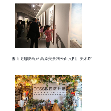
雪山飞越映画廊 高原美景踏云而入四川美术馆——
开创影视置景云上实录新篇章